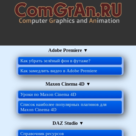
Adobe Premiere ▼
Как убрать зелёный фон в футаже?
Как замедлить видео в Adobe Premiere
Maxon Cinema 4D ▼
Уроки по Maxon Cinema 4D
Список наиболее популярных плагинов для
Maxon Cinema 4D
DAZ Studio ▼
Справочник ресурсов